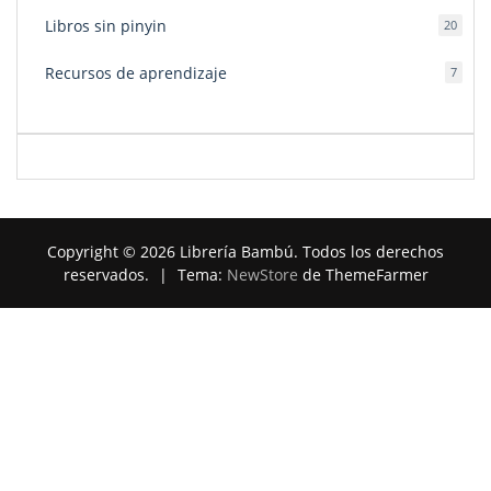
Libros sin pinyin
20
20
produ
Recursos de aprendizaje
7
7
produ
Copyright © 2026 Librería Bambú. Todos los derechos
reservados.
|
Tema:
NewStore
de ThemeFarmer