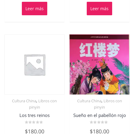
5
5
Leer más
Leer más
,
,
Cultura China
Libros con
Cultura China
Libros con
pinyin
pinyin
Los tres reinos
Sueño en el pabellón rojo
Valorado
Valorado
$
180.00
$
180.00
con
con