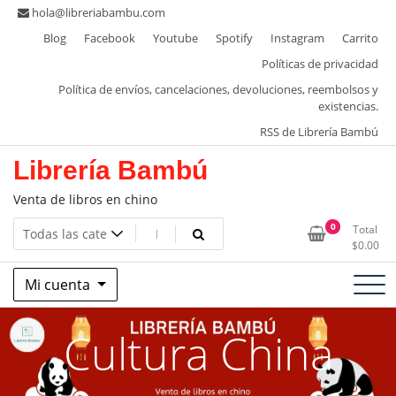
Saltar
hola@libreriabambu.com
al
Blog
Facebook
Youtube
Spotify
Instagram
Carrito
contenido
Políticas de privacidad
Política de envíos, cancelaciones, devoluciones, reembolsos y
existencias.
RSS de Librería Bambú
Librería Bambú
Venta de libros en chino
0
Total
$
0.00
Mi cuenta
Cultura China