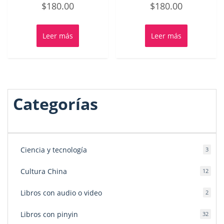
Valorado
Valorado
$
180.00
$
180.00
con
con
0
0
de
de
5
5
Leer más
Leer más
Categorías
Ciencia y tecnología
3
3
produ
Cultura China
12
12
produ
Libros con audio o video
2
2
produ
Libros con pinyin
32
32
produ