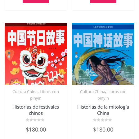
,
,
Cultura China
Libros con
Cultura China
Libros con
pinyin
pinyin
Historias de festivales
Historias de la mitología
chinos
China
Valorado
Valorado
$
180.00
$
180.00
con
con
0
0
de
de