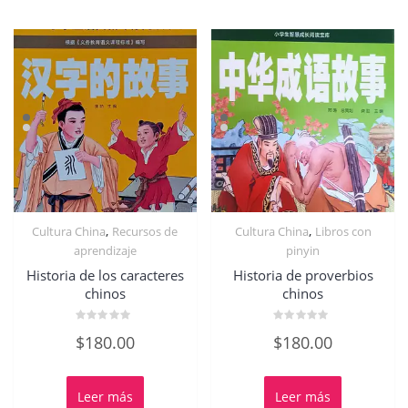
,
,
Cultura China
Recursos de
Cultura China
Libros con
aprendizaje
pinyin
Historia de los caracteres
Historia de proverbios
chinos
chinos
Valorado
Valorado
$
180.00
$
180.00
con
con
0
0
de
de
5
5
Leer más
Leer más