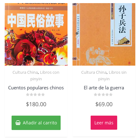
,
,
Cultura China
Libros con
Cultura China
Libros sin
pinyin
pinyin
Cuentos populares chinos
El arte de la guerra
Valorado
Valorado
$
180.00
$
69.00
con
con
0
0
de
de
5
5
Añadir al carrito
Leer más