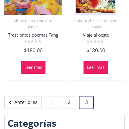
,
,
Cultura China
Libros con
Cultura China
Libros con
pinyin
pinyin
Trescientos poemas Tang
Viaje al oeste
Valorado
Valorado
$
180.00
$
180.00
con
con
0
0
de
de
5
5
Leer más
Leer más
Paginación
Anteriores
1
2
3
de
entradas
Categorías