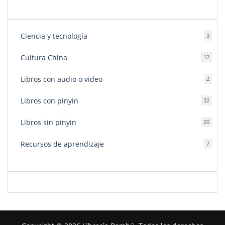
Ciencia y tecnología
3
3
produ
Cultura China
12
12
produ
Libros con audio o video
2
2
produ
Libros con pinyin
32
32
produ
Libros sin pinyin
20
20
produ
Recursos de aprendizaje
7
7
produ