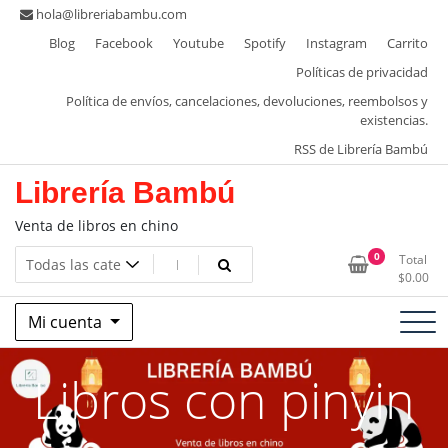
Saltar
hola@libreriabambu.com
al
Blog
Facebook
Youtube
Spotify
Instagram
Carrito
contenido
Políticas de privacidad
Política de envíos, cancelaciones, devoluciones, reembolsos y
existencias.
RSS de Librería Bambú
Librería Bambú
Venta de libros en chino
0
Total
$
0.00
Mi cuenta
Libros con pinyin