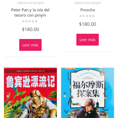
Libros con pinyin
Libros con pinyin
Peter Pan y la isla del
Pinocho
tesoro con pinyin
Valorado
$
180.00
con
Valorado
0
$
180.00
con
de
0
5
de
5
Leer más
Leer más