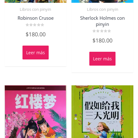
Libros con pinyin
Libros con pinyin
Robinson Crusoe
Sherlock Holmes con
pinyin
Valorado
$
180.00
con
Valorado
0
$
180.00
con
de
0
5
de
Leer más
5
Leer más