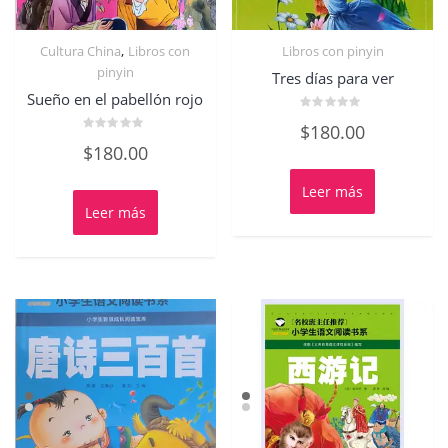
,
Cultura China
Libros con
Libros con pinyin
pinyin
Tres días para ver
Sueño en el pabellón rojo
Valorado
$
180.00
con
Valorado
0
$
180.00
con
de
0
5
de
Leer más
5
Leer más