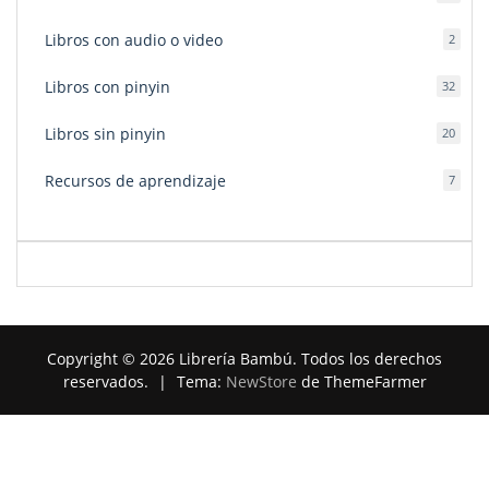
produ
Libros con audio o video
2
2
produ
Libros con pinyin
32
32
produ
Libros sin pinyin
20
20
produ
Recursos de aprendizaje
7
7
produ
Copyright © 2026 Librería Bambú. Todos los derechos
reservados.
|
Tema:
NewStore
de ThemeFarmer