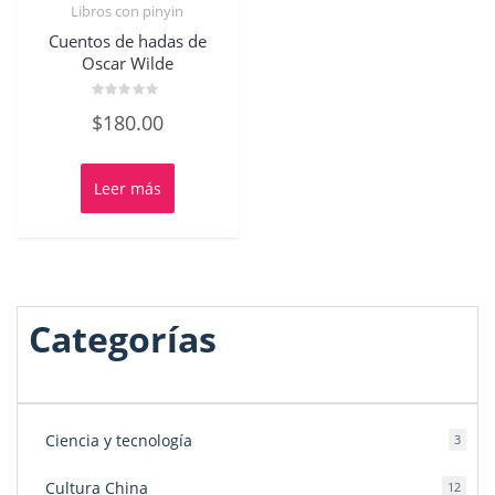
Libros con pinyin
Cuentos de hadas de
Oscar Wilde
Valorado
$
180.00
con
0
de
5
Leer más
Categorías
Ciencia y tecnología
3
3
produ
Cultura China
12
12