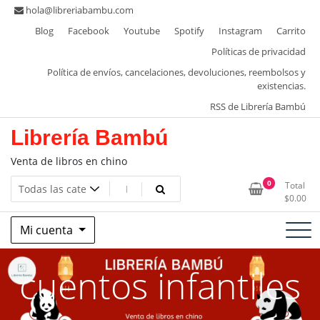
Saltar
hola@libreriabambu.com
al
Blog
Facebook
Youtube
Spotify
Instagram
Carrito
contenido
Políticas de privacidad
Política de envíos, cancelaciones, devoluciones, reembolsos y
existencias.
RSS de Librería Bambú
Librería Bambú
Venta de libros en chino
0
Total
$
0.00
Mi cuenta
cuentos infantiles