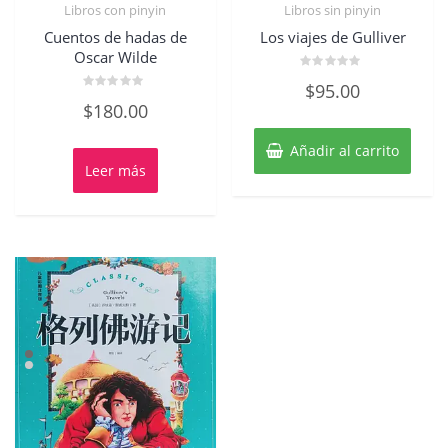
Libros con pinyin
Libros sin pinyin
Cuentos de hadas de
Los viajes de Gulliver
Oscar Wilde
Valorado
$
95.00
con
Valorado
0
$
180.00
con
de
0
5
de
5
Añadir al carrito
Leer más