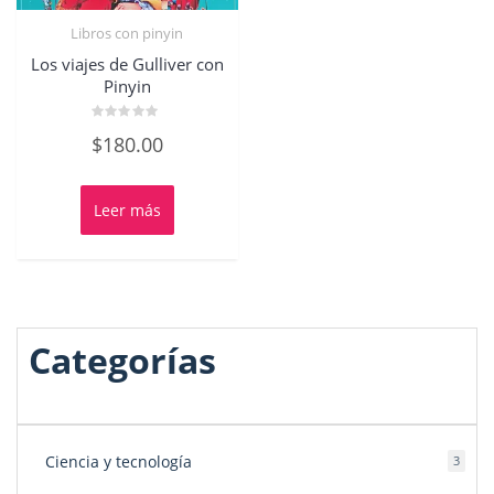
Libros con pinyin
Los viajes de Gulliver con
Pinyin
Valorado
$
180.00
con
0
de
5
Leer más
Categorías
Ciencia y tecnología
3
3
produ