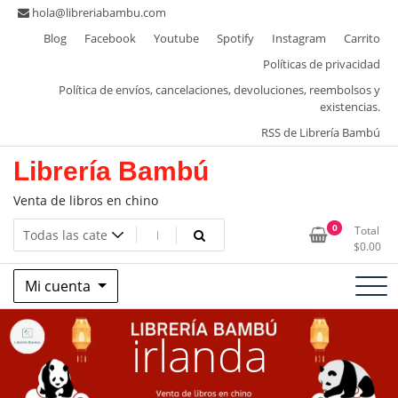
Saltar
hola@libreriabambu.com
al
Blog
Facebook
Youtube
Spotify
Instagram
Carrito
contenido
Políticas de privacidad
Política de envíos, cancelaciones, devoluciones, reembolsos y
existencias.
RSS de Librería Bambú
Librería Bambú
Venta de libros en chino
0
Total
$
0.00
Mi cuenta
irlanda