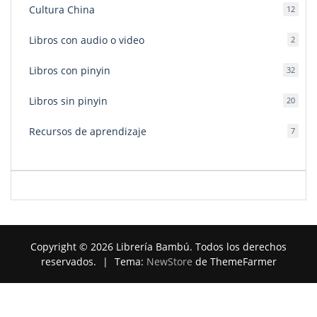
Cultura China
12
12
produ
Libros con audio o video
2
2
produ
Libros con pinyin
32
32
produ
Libros sin pinyin
20
20
produ
Recursos de aprendizaje
7
7
produ
Copyright © 2026 Librería Bambú. Todos los derechos
reservados.
|
Tema:
NewStore
de ThemeFarmer