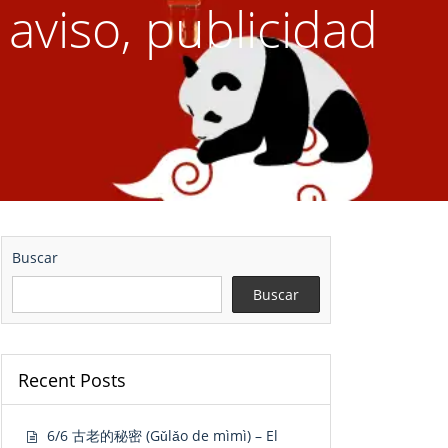
aviso, publicidad
Buscar
Buscar
Recent Posts
6/6 古老的秘密 (Gǔlǎo de mìmì) – El