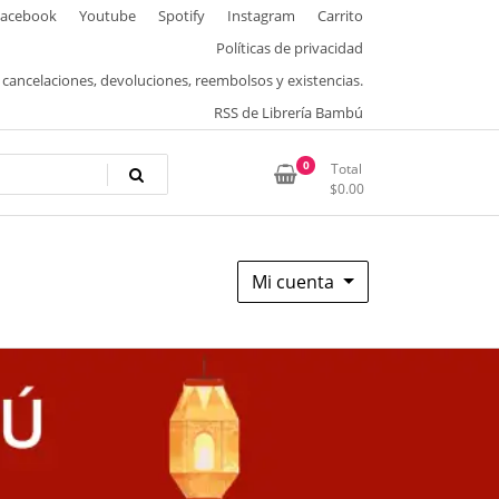
Facebook
Youtube
Spotify
Instagram
Carrito
Políticas de privacidad
, cancelaciones, devoluciones, reembolsos y existencias.
RSS de Librería Bambú
0
Total
$
0.00
Mi cuenta