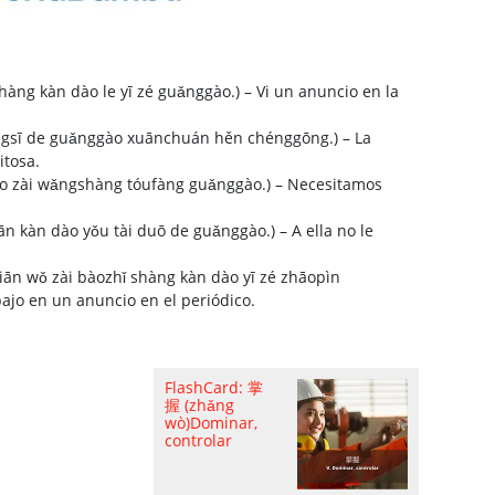
hàng kàn dào le yī zé guǎnggào.) – Vi un anuncio en la
ī de guǎnggào xuānchuán hěn chénggōng.) – La
itosa.
 zài wǎngshàng tóufàng guǎnggào.) – Necesitamos
ào yǒu tài duō de guǎnggào.) – A ella no le
ān wǒ zài bàozhǐ shàng kàn dào yī zé zhāopìn
bajo en un anuncio en el periódico.
FlashCard: 掌
握 (zhǎng
wò)Dominar,
controlar