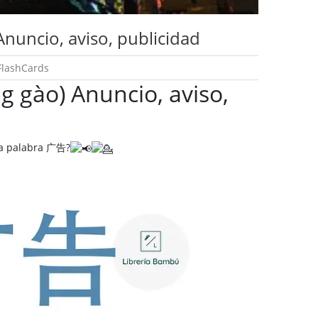
nuncio, aviso, publicidad
FlashCards
 gào) Anuncio, aviso,
a palabra 广告?