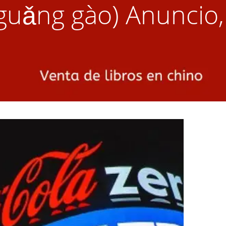
uǎng gào) Anuncio, 