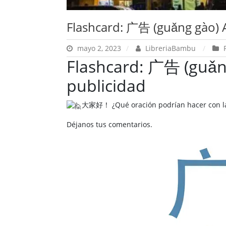
Flashcard: 广告 (guǎng gào) A
mayo 2, 2023
LibreriaBambu
Flashcard: 广告 (guǎng
publicidad
大家好！ ¿Qué oración podrían hacer con l
Déjanos tus comentarios.