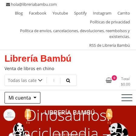
Saltar
hola@libreriabambu.com
al
Blog
Facebook
Youtube
Spotify
Instagram
Carrito
contenido
Políticas de privacidad
Política de envíos, cancelaciones, devoluciones, reembolsos y
existencias.
RSS de Librería Bambú
Librería Bambú
Venta de libros en chino
0
Total
$
0.00
Mi cuenta
Dinosaurios:
enciclopedia – 5