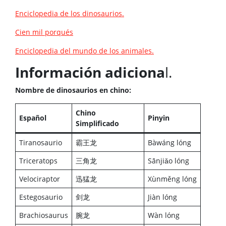
Enciclopedia de los dinosaurios.
Cien mil porqués
Enciclopedia del mundo de los animales.
Información adiciona
l.
Nombre de dinosaurios en chino:
Chino
Español
Pinyin
Simplificado
Tiranosaurio
霸王龙
Bàwáng lóng
Triceratops
三角龙
Sānjiǎo lóng
Velociraptor
迅猛龙
Xùnměng lóng
Estegosaurio
剑龙
Jiàn lóng
Brachiosaurus
腕龙
Wàn lóng