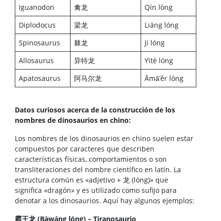
Iguanodon
禽龙
Qín lóng
Diplodocus
梁龙
Liáng lóng
Spinosaurus
棘龙
Jí lóng
Allosaurus
异特龙
Yìtè lóng
Apatosaurus
阿马尔龙
Āmǎ’ěr lóng
Datos curiosos acerca de la construcción de los
nombres de dinosaurios en chino:
Los nombres de los dinosaurios en chino suelen estar
compuestos por caracteres que describen
características físicas, comportamientos o son
transliteraciones del nombre científico en latín. La
estructura común es «adjetivo + 龙 (lóng)» que
significa «dragón» y es utilizado como sufijo para
denotar a los dinosaurios. Aquí hay algunos ejemplos:
霸王龙 (Bàwáng lóng) – Tiranosaurio