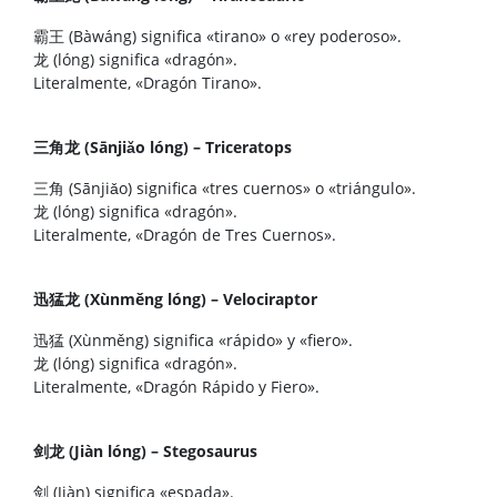
霸王 (Bàwáng) significa «tirano» o «rey poderoso».
龙 (lóng) significa «dragón».
Literalmente, «Dragón Tirano».
三角龙 (Sānjiǎo lóng) – Triceratops
三角 (Sānjiǎo) significa «tres cuernos» o «triángulo».
龙 (lóng) significa «dragón».
Literalmente, «Dragón de Tres Cuernos».
迅猛龙 (Xùnměng lóng) – Velociraptor
迅猛 (Xùnměng) significa «rápido» y «fiero».
龙 (lóng) significa «dragón».
Literalmente, «Dragón Rápido y Fiero».
剑龙 (Jiàn lóng) – Stegosaurus
剑 (Jiàn) significa «espada».