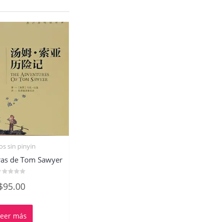
os sin pinyin
ras de Tom Sawyer
alorado
$
95.00
on
e
Leer más