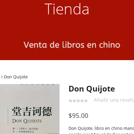
Tienda
Don Quijote
Don Quijote
Añadir una reseñ
$
95.00
Don Quijote, libro en chino man