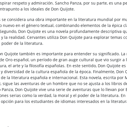
nspirar respeto y admiración. Sancho Panza, por su parte, es una pe
ntrapunto a los ideales de Don Quijote.
s se considera una obra importante en la literatura mundial por m
o nuevo en el género textual, combinando elementos de la épica clá
I. Segundo, Don Quijote es una novela profundamente descriptiva q
 y la realidad. Cervantes utiliza Don Quijote para explorar temas c
 poder de la literatura.
Don Quijote también es importante para entender su significado. La 
de Oro español, un período de gran auge cultural que vio surgir a 
ura, el arte y la filosofía españolas. En este sentido, Don Quijote e
y diversidad de la cultura española de la época. Finalmente, Don
de la literatura española e internacional. Esta novela, escrita por
I, sigue las aventuras de un hombre que no se ajusta a los libros d
anza, Don Quijote vive una serie de aventuras que lo llevan por 
ones serias como la verdad, la moral y el poder de la literatura. En 
opción para los estudiantes de idiomas interesados ​​en la literatur