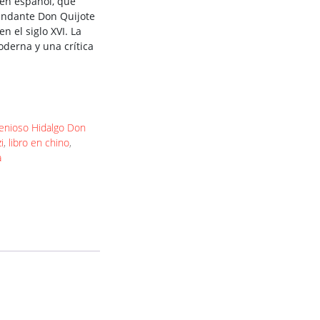
 en español, que
 andante Don Quijote
n el siglo XVI. La
derna y una crítica
genioso Hidalgo Don
i
,
libro en chino
,
a