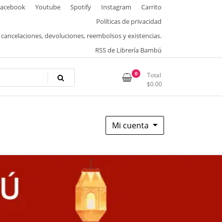
Facebook
Youtube
Spotify
Instagram
Carrito
Políticas de privacidad
, cancelaciones, devoluciones, reembolsos y existencias.
RSS de Librería Bambú
0
Total
$
0.00
Mi cuenta