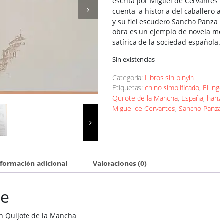
escrita por Miguel de Cervantes
cuenta la historia del caballero
y su fiel escudero Sancho Panza e
obra es un ejemplo de novela mo
satírica de la sociedad española.
Sin existencias
Categoría:
Libros sin pinyin
Etiquetas:
chino simplificado
,
El in
Quijote de la Mancha
,
España
,
hanz
Miguel de Cervantes
,
Sancho Panz
nformación adicional
Valoraciones (0)
te
on Quijote de la Mancha