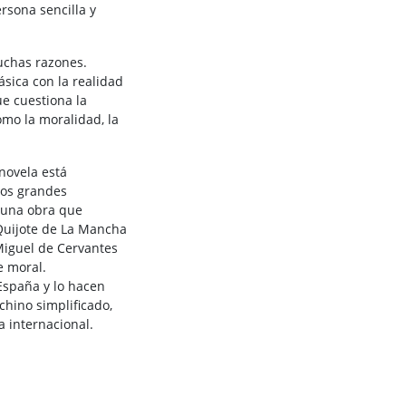
rsona sencilla y
uchas razones.
sica con la realidad
ue cuestiona la
omo la moralidad, la
novela está
los grandes
s una obra que
 Quijote de La Mancha
 Miguel de Cervantes
e moral.
España y lo hacen
chino simplificado,
a internacional.