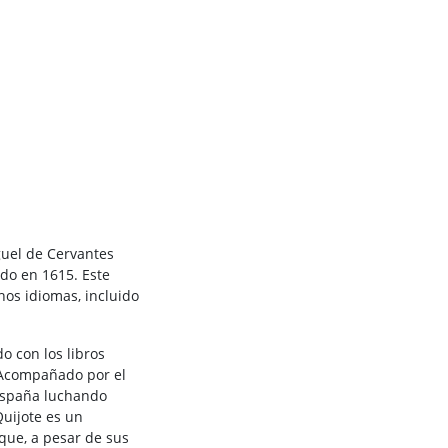
guel de Cervantes
do en 1615. Este
hos idiomas, incluido
o con los libros
. Acompañado por el
 España luchando
Quijote es un
que, a pesar de sus